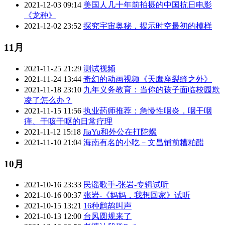
2021-12-03 09:14
美国人几十年前拍摄的中国抗日电影
《龙种》
2021-12-02 23:52
探究宇宙奥秘，揭示时空最初的模样
11月
2021-11-25 21:29
测试视频
2021-11-24 13:44
奇幻的动画视频《天鹰座裂缝之外》
2021-11-18 23:10
九年义务教育：当你的孩子面临校园欺
凌了怎么办？
2021-11-15 11:56
执业药师推荐：急慢性咽炎，咽干咽
痒、干咳干呕的日常疗理
2021-11-12 15:18
JiaYu和外公在打陀螺
2021-11-10 21:04
海南有名的小吃－文昌铺前糟粕醋
10月
2021-10-16 23:33
民谣歌手-张岩-专辑试听
2021-10-16 00:37
张岩-《妈妈，我想回家》试听
2021-10-15 13:21
16种鹧鸪叫声
2021-10-13 12:00
台风圆规来了