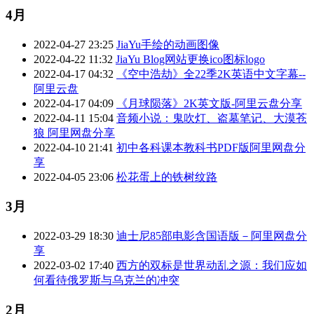
4月
2022-04-27 23:25
JiaYu手绘的动画图像
2022-04-22 11:32
JiaYu Blog网站更换ico图标logo
2022-04-17 04:32
《空中浩劫》全22季2K英语中文字幕--
阿里云盘
2022-04-17 04:09
《月球陨落》2K英文版-阿里云盘分享
2022-04-11 15:04
音频小说：鬼吹灯、盗墓笔记、大漠苍
狼 阿里网盘分享
2022-04-10 21:41
初中各科课本教科书PDF版阿里网盘分
享
2022-04-05 23:06
松花蛋上的铁树纹路
3月
2022-03-29 18:30
迪士尼85部电影含国语版－阿里网盘分
享
2022-03-02 17:40
西方的双标是世界动乱之源：我们应如
何看待俄罗斯与乌克兰的冲突
2月