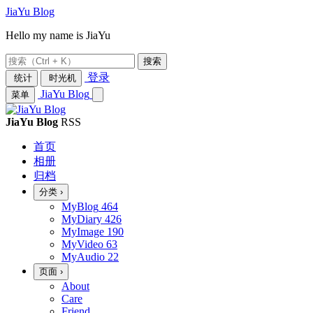
JiaYu Blog
JiaYu Blog — 育儿博客 · Hell
Hello my name is JiaYu
搜索
登录
统计
时光机
JiaYu Blog
菜单
JiaYu Blog
RSS
首页
相册
归档
分类
›
MyBlog
464
MyDiary
426
MyImage
190
MyVideo
63
MyAudio
22
页面
›
About
Care
Friend