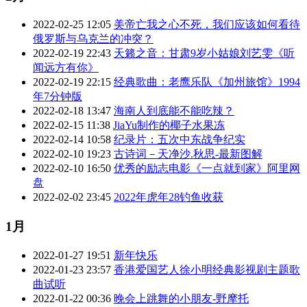
2022-02-25 12:05
美帝亡我之心不死，我们应该如何看待
俄罗斯与乌克兰的冲突？
2022-02-19 22:43
天籁之音：甘肃9岁小姑娘刘艺雯《听
闻远方有你》
2022-02-19 22:15
经典歌曲：老鹰乐队《加州旅馆》1994
年7分钟版
2022-02-18 13:47
海南人到底能不能吃辣？
2022-02-15 11:38
JiaYu制作的椰子水果冻
2022-02-14 10:58
纪录片：五次中东战争纪实
2022-02-10 19:23
古诗词－天净沙.秋思-最新图解
2022-02-10 16:50
优秀的励志电影《一点就到家》阿里网
盘
2022-02-02 23:45
2022年虎年28钓鱼收获
1月
2022-01-27 19:51
新年快乐
2022-01-23 23:57
香港爱国艺人徐小明经典影视剧主题歌
曲试听
2022-01-22 00:36
晚会上跳舞的小朋友-野摩托