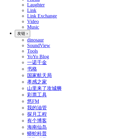
Laughter
Link
Link Exchange
Video
Music
友链
›
dinosaur
SoundView
Tools
YoYo Blog
一诺千金
书格
国家航天局
孝感之家
山里来了攻城狮
彩票工具
悠FM
我的油管
探月工程
有个博客
海南仙岛
蟒蛇科普