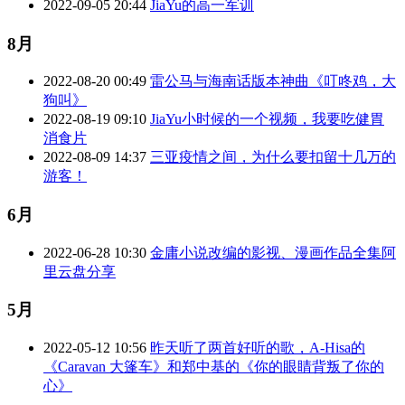
2022-09-05 20:44
JiaYu的高一军训
8月
2022-08-20 00:49
雷公马与海南话版本神曲《叮咚鸡，大
狗叫》
2022-08-19 09:10
JiaYu小时候的一个视频，我要吃健胃
消食片
2022-08-09 14:37
三亚疫情之间，为什么要扣留十几万的
游客！
6月
2022-06-28 10:30
金庸小说改编的影视、漫画作品全集阿
里云盘分享
5月
2022-05-12 10:56
昨天听了两首好听的歌，A-Hisa的
《Caravan 大篷车》和郑中基的《你的眼睛背叛了你的
心》