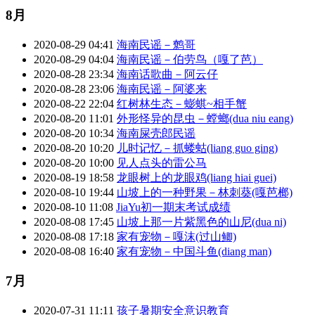
8月
2020-08-29 04:41
海南民谣－鹩哥
2020-08-29 04:04
海南民谣－伯劳鸟（嘎了芭）
2020-08-28 23:34
海南话歌曲－阿云仔
2020-08-28 23:06
海南民谣－阿婆来
2020-08-22 22:04
红树林生态－蟛蜞~相手蟹
2020-08-20 11:01
外形怪异的昆虫－螳螂(dua niu eang)
2020-08-20 10:34
海南屎壳郎民谣
2020-08-20 10:20
儿时记忆－抓蝼蛄(liang guo ging)
2020-08-20 10:00
见人点头的雷公马
2020-08-19 18:58
龙眼树上的龙眼鸡(liang hiai guei)
2020-08-10 19:44
山坡上的一种野果－林刺葵(嘎芭榔)
2020-08-10 11:08
JiaYu初一期末考试成绩
2020-08-08 17:45
山坡上那一片紫黑色的山尼(dua ni)
2020-08-08 17:18
家有宠物－嘎沫(过山鲫)
2020-08-08 16:40
家有宠物－中国斗鱼(diang man)
7月
2020-07-31 11:11
孩子暑期安全意识教育