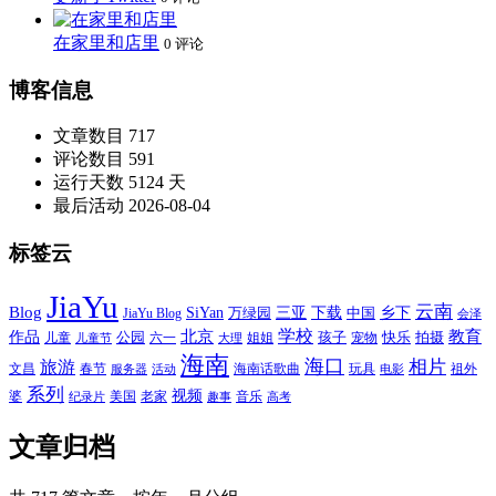
在家里和店里
0 评论
博客信息
文章数目
717
评论数目
591
运行天数
5124 天
最后活动
2026-08-04
标签云
JiaYu
云南
Blog
SiYan
三亚
下载
中国
乡下
万绿园
JiaYu Blog
会泽
北京
学校
作品
教育
孩子
快乐
拍摄
公园
姐姐
宠物
儿童
六一
儿童节
大理
海南
海口
相片
旅游
文昌
春节
海南话歌曲
玩具
祖外
服务器
活动
电影
系列
视频
老家
婆
美国
音乐
纪录片
趣事
高考
文章归档