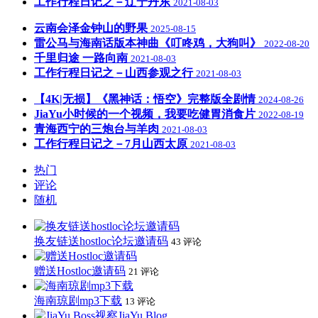
工作行程日记之－辽宁丹东
2021-08-03
云南会泽金钟山的野果
2025-08-15
雷公马与海南话版本神曲《叮咚鸡，大狗叫》
2022-08-20
千里归途 一路向南
2021-08-03
工作行程日记之－山西参观之行
2021-08-03
【4K|无损】《黑神话：悟空》完整版全剧情
2024-08-26
JiaYu小时候的一个视频，我要吃健胃消食片
2022-08-19
青海西宁的三炮台与羊肉
2021-08-03
工作行程日记之－7月山西太原
2021-08-03
热门
评论
随机
换友链送hostloc论坛邀请码
43 评论
赠送Hostloc邀请码
21 评论
海南琼剧mp3下载
13 评论