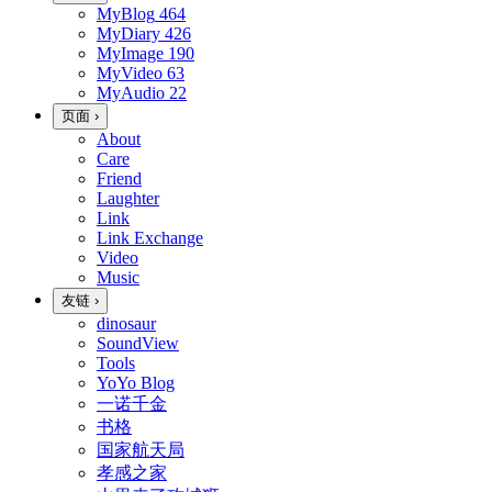
MyBlog
464
MyDiary
426
MyImage
190
MyVideo
63
MyAudio
22
页面
›
About
Care
Friend
Laughter
Link
Link Exchange
Video
Music
友链
›
dinosaur
SoundView
Tools
YoYo Blog
一诺千金
书格
国家航天局
孝感之家