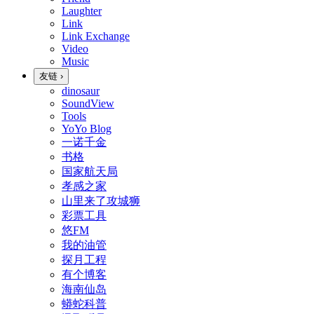
Laughter
Link
Link Exchange
Video
Music
友链
›
dinosaur
SoundView
Tools
YoYo Blog
一诺千金
书格
国家航天局
孝感之家
山里来了攻城狮
彩票工具
悠FM
我的油管
探月工程
有个博客
海南仙岛
蟒蛇科普