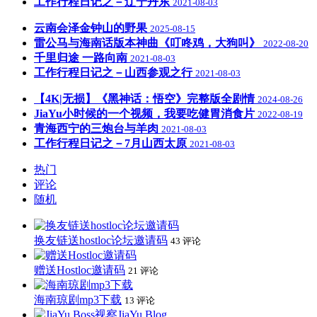
工作行程日记之－辽宁丹东
2021-08-03
云南会泽金钟山的野果
2025-08-15
雷公马与海南话版本神曲《叮咚鸡，大狗叫》
2022-08-20
千里归途 一路向南
2021-08-03
工作行程日记之－山西参观之行
2021-08-03
【4K|无损】《黑神话：悟空》完整版全剧情
2024-08-26
JiaYu小时候的一个视频，我要吃健胃消食片
2022-08-19
青海西宁的三炮台与羊肉
2021-08-03
工作行程日记之－7月山西太原
2021-08-03
热门
评论
随机
换友链送hostloc论坛邀请码
43 评论
赠送Hostloc邀请码
21 评论
海南琼剧mp3下载
13 评论