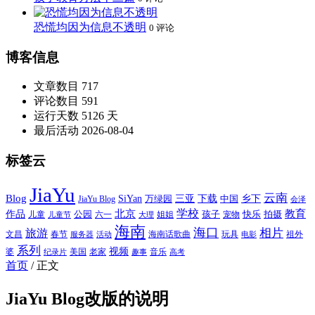
恐慌均因为信息不透明
0 评论
博客信息
文章数目
717
评论数目
591
运行天数
5126 天
最后活动
2026-08-04
标签云
JiaYu
云南
Blog
SiYan
三亚
下载
中国
乡下
万绿园
JiaYu Blog
会泽
北京
学校
作品
教育
孩子
快乐
拍摄
公园
姐姐
宠物
儿童
六一
儿童节
大理
海南
海口
相片
旅游
文昌
春节
海南话歌曲
玩具
祖外
服务器
活动
电影
系列
视频
老家
婆
美国
音乐
纪录片
趣事
高考
首页
/
正文
JiaYu Blog改版的说明