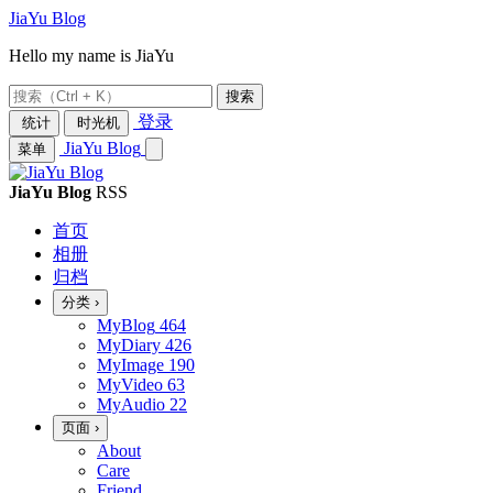
JiaYu Blog
Hello my name is JiaYu
搜索
登录
统计
时光机
JiaYu Blog
菜单
JiaYu Blog
RSS
首页
相册
归档
分类
›
MyBlog
464
MyDiary
426
MyImage
190
MyVideo
63
MyAudio
22
页面
›
About
Care
Friend