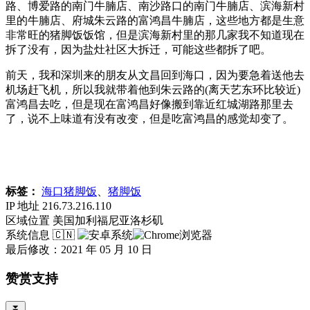
路、博爱路的南门牛腩店、南沙路口的南门牛腩店、滨海新村
里的牛腩店、府城朱云路的富鸿昌牛腩店，这些地方都是生意
非常旺的猪脚饭饭馆，但是滨海新村里的那几家我不知道现在
拆了没有，因为盐灶社区大拆迁，可能这些都拆了吧。
前天，我和深圳来的朋友从文昌回到海口，因为要急着送他去
机场赶飞机，所以我就带着他到朱云路的(离天艺东环比较近)
富鸿昌去吃，但是现在富鸿昌好像搬到靠近红城湖路那里去
了，说不上味道有没有改变，但是吃富鸿昌的感觉却变了。
标签：
海口猪脚饭
、
猪脚饭
IP 地址
216.73.216.110
区域位置
美国加利福尼亚洛杉矶
系统信息
🇨🇳
最后修改：2021 年 05 月 10 日
赞赏支持
⏬