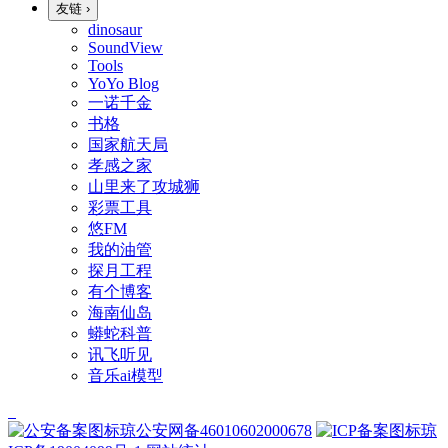
友链
›
dinosaur
SoundView
Tools
YoYo Blog
一诺千金
书格
国家航天局
孝感之家
山里来了攻城狮
彩票工具
悠FM
我的油管
探月工程
有个博客
海南仙岛
蟒蛇科普
讯飞听见
音乐ai模型
琼公安网备46010602000678
琼