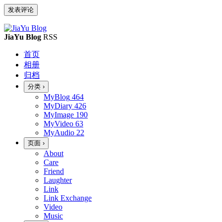
JiaYu Blog
RSS
首页
相册
归档
分类
›
MyBlog
464
MyDiary
426
MyImage
190
MyVideo
63
MyAudio
22
页面
›
About
Care
Friend
Laughter
Link
Link Exchange
Video
Music