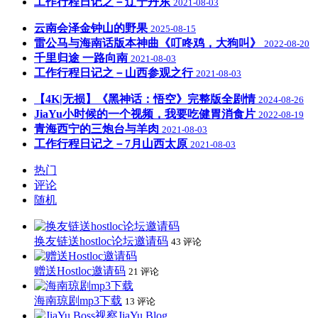
工作行程日记之－辽宁丹东
2021-08-03
云南会泽金钟山的野果
2025-08-15
雷公马与海南话版本神曲《叮咚鸡，大狗叫》
2022-08-20
千里归途 一路向南
2021-08-03
工作行程日记之－山西参观之行
2021-08-03
【4K|无损】《黑神话：悟空》完整版全剧情
2024-08-26
JiaYu小时候的一个视频，我要吃健胃消食片
2022-08-19
青海西宁的三炮台与羊肉
2021-08-03
工作行程日记之－7月山西太原
2021-08-03
热门
评论
随机
换友链送hostloc论坛邀请码
43 评论
赠送Hostloc邀请码
21 评论
海南琼剧mp3下载
13 评论