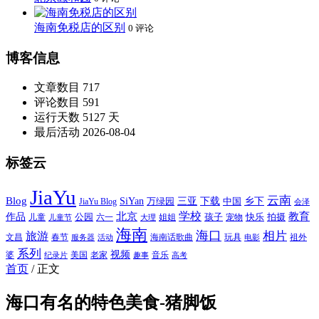
海南免税店的区别
0 评论
博客信息
文章数目
717
评论数目
591
运行天数
5127 天
最后活动
2026-08-04
标签云
JiaYu
云南
Blog
SiYan
三亚
下载
中国
乡下
万绿园
JiaYu Blog
会泽
北京
学校
作品
教育
孩子
快乐
拍摄
公园
姐姐
宠物
儿童
六一
儿童节
大理
海南
海口
相片
旅游
文昌
春节
海南话歌曲
玩具
祖外
服务器
活动
电影
系列
视频
老家
婆
美国
音乐
纪录片
趣事
高考
首页
/
正文
海口有名的特色美食-猪脚饭