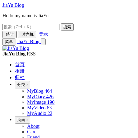
JiaYu Blog
Hello my name is JiaYu
搜索
登录
统计
时光机
JiaYu Blog
菜单
JiaYu Blog
RSS
首页
相册
归档
分类
›
MyBlog
464
MyDiary
426
MyImage
190
MyVideo
63
MyAudio
22
页面
›
About
Care
Friend