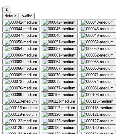
⏬
default
weibo