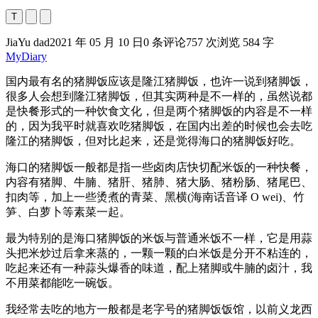
T
JiaYu dad
2021 年 05 月 10 日
0 条评论
757 次浏览
584 字
MyDiary
国内最有名的猪脚饭应该是隆江猪脚饭，也许一说到猪脚饭，
很多人会想到隆江猪脚饭，但其实两种是不一样的，虽然说都
是快餐形式的一种饮食文化，但是两个猪脚饭的内容是不一样
的，因为我平时就喜欢吃猪脚饭，在国内出差的时候也会去吃
隆江的猪脚饭，但对比起来，还是觉得海口的猪脚饭好吃。
海口的猪脚饭一般都是指一些卤肉店快切配米饭的一种快餐，
内容有猪脚、牛腩、猪肝、猪肺、猪大肠、猪粉肠、猪尾巴、
扣肉等，加上一些烫煮的青菜、黑横(海南话音译 O wei)、竹
笋、白萝卜等素菜一起。
最为特别的是海口猪脚饭的米饭与普通米饭不一样，它是用蒜
头把米炒过后拿来蒸的，一颗一颗的白米饭是分开不粘连的，
吃起来还有一种蒜头爆香的味道，配上猪脚或牛腩的卤汁，我
不用菜都能吃一碗饭。
我经常去吃的地方一般都是老字号的猪脚饭饭馆，以前义龙西