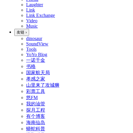
Laughter
Link
Link Exchange
Video
Music
友链
›
dinosaur
SoundView
Tools
YoYo Blog
一诺千金
书格
国家航天局
孝感之家
山里来了攻城狮
彩票工具
悠FM
我的油管
探月工程
有个博客
海南仙岛
蟒蛇科普