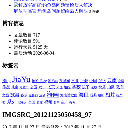
解放军高官:钓鱼岛问题留给后人解决
3 评论
博客信息
文章数目
717
评论数目
591
运行天数
5125 天
最后活动
2026-08-04
标签云
JiaYu
云南
Blog
SiYan
三亚
下载
中国
乡下
万绿园
JiaYu Blog
会泽
北京
学校
作品
教育
孩子
快乐
拍摄
公园
姐姐
宠物
儿童
六一
儿童节
大理
海南
海口
相片
旅游
文昌
春节
海南话歌曲
玩具
祖外
服务器
活动
电影
系列
视频
老家
婆
美国
音乐
纪录片
趣事
高考
IMGSRC_20121125050458_97
2012 年 11 月 27 日
最后修改：2012 年 11 月 27 日