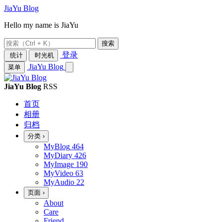
JiaYu Blog
Hello my name is JiaYu
搜索
登录
统计
时光机
JiaYu Blog
菜单
JiaYu Blog
RSS
首页
相册
归档
分类
›
MyBlog
464
MyDiary
426
MyImage
190
MyVideo
63
MyAudio
22
页面
›
About
Care
Friend