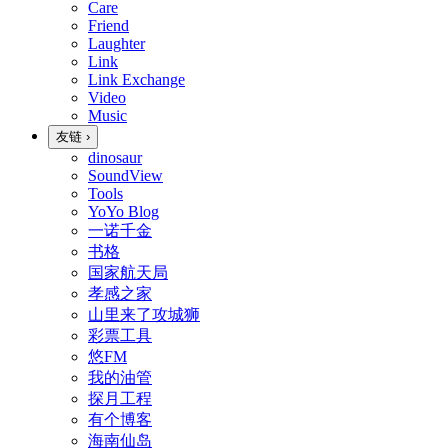
Care
Friend
Laughter
Link
Link Exchange
Video
Music
友链
›
dinosaur
SoundView
Tools
YoYo Blog
一诺千金
书格
国家航天局
孝感之家
山里来了攻城狮
彩票工具
悠FM
我的油管
探月工程
有个博客
海南仙岛