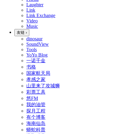
Laughter
Link
Link Exchange
Video
Music
友链
›
dinosaur
SoundView
Tools
YoYo Blog
一诺千金
书格
国家航天局
孝感之家
山里来了攻城狮
彩票工具
悠FM
我的油管
探月工程
有个博客
海南仙岛
蟒蛇科普