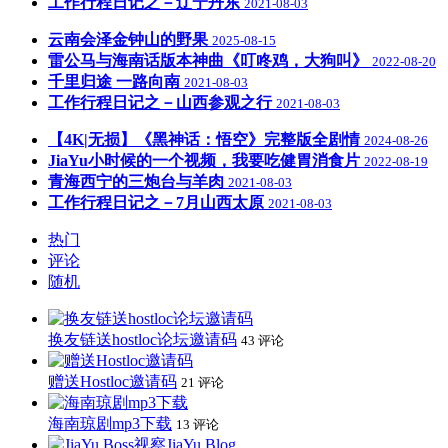
工作行程日记之－辽宁丹东
2021-08-03
云南会泽金钟山的野果
2025-08-15
雷公马与海南话版本神曲《叮咚鸡，大狗叫》
2022-08-20
千里归途 一路向南
2021-08-03
工作行程日记之－山西参观之行
2021-08-03
【4K|无损】《黑神话：悟空》完整版全剧情
2024-08-26
JiaYu小时候的一个视频，我要吃健胃消食片
2022-08-19
青海西宁的三炮台与羊肉
2021-08-03
工作行程日记之－7月山西太原
2021-08-03
热门
评论
随机
换友链送hostloc论坛邀请码
43 评论
赠送Hostloc邀请码
21 评论
海南琼剧mp3下载
13 评论