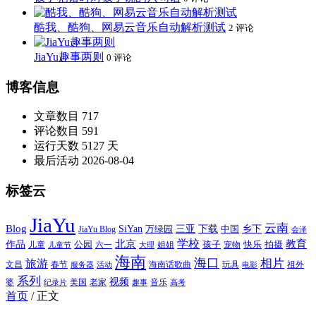
酷我、酷狗、网易云音乐自动解析测试
2 评论
JiaYu趣事两则
0 评论
博客信息
文章数目
717
评论数目
591
运行天数
5127 天
最后活动
2026-08-04
标签云
JiaYu
云南
Blog
SiYan
三亚
下载
中国
乡下
万绿园
JiaYu Blog
会泽
北京
学校
作品
教育
孩子
快乐
拍摄
公园
姐姐
宠物
儿童
六一
儿童节
大理
海南
海口
相片
旅游
文昌
春节
海南话歌曲
玩具
祖外
服务器
活动
电影
系列
视频
老家
婆
美国
音乐
纪录片
趣事
高考
首页
/
正文