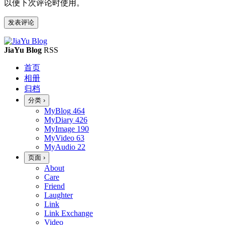
以便下次评论时使用。
JiaYu Blog
RSS
首页
相册
归档
分类
›
MyBlog
464
MyDiary
426
MyImage
190
MyVideo
63
MyAudio
22
页面
›
About
Care
Friend
Laughter
Link
Link Exchange
Video