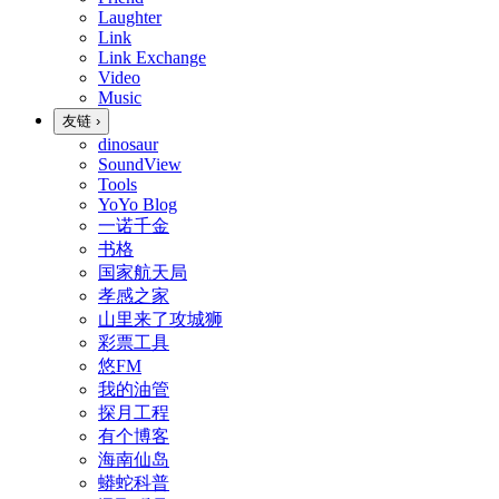
Laughter
Link
Link Exchange
Video
Music
友链
›
dinosaur
SoundView
Tools
YoYo Blog
一诺千金
书格
国家航天局
孝感之家
山里来了攻城狮
彩票工具
悠FM
我的油管
探月工程
有个博客
海南仙岛
蟒蛇科普