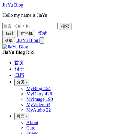
JiaYu Blog
Hello my name is JiaYu
搜索
登录
统计
时光机
JiaYu Blog
菜单
JiaYu Blog
RSS
首页
相册
归档
分类
›
MyBlog
464
MyDiary
426
MyImage
190
MyVideo
63
MyAudio
22
页面
›
About
Care
Friend