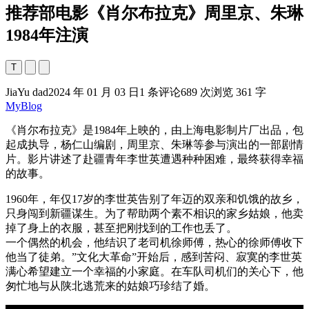
推荐部电影《肖尔布拉克》周里京、朱琳
1984年注演
T
JiaYu dad
2024 年 01 月 03 日
1 条评论
689 次浏览
361 字
MyBlog
《肖尔布拉克》是1984年上映的，由上海电影制片厂出品，包
起成执导，杨仁山编剧，周里京、朱琳等参与演出的一部剧情
片。影片讲述了赴疆青年李世英遭遇种种困难，最终获得幸福
的故事。
1960年，年仅17岁的李世英告别了年迈的双亲和饥饿的故乡，
只身闯到新疆谋生。为了帮助两个素不相识的家乡姑娘，他卖
掉了身上的衣服，甚至把刚找到的工作也丢了。
一个偶然的机会，他结识了老司机徐师傅，热心的徐师傅收下
他当了徒弟。”文化大革命”开始后，感到苦闷、寂寞的李世英
满心希望建立一个幸福的小家庭。在车队司机们的关心下，他
匆忙地与从陕北逃荒来的姑娘巧珍结了婚。