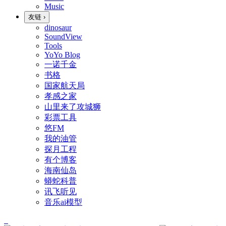
Music
友链
›
dinosaur
SoundView
Tools
YoYo Blog
一诺千金
书格
国家航天局
孝感之家
山里来了攻城狮
彩票工具
悠FM
我的油管
探月工程
有个博客
海南仙岛
蟒蛇科普
讯飞听见
音乐ai模型