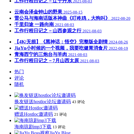
工作行程日记之－辽宁丹东
2021-08-03
云南会泽金钟山的野果
2025-08-15
雷公马与海南话版本神曲《叮咚鸡，大狗叫》
2022-08-20
千里归途 一路向南
2021-08-03
工作行程日记之－山西参观之行
2021-08-03
【4K|无损】《黑神话：悟空》完整版全剧情
2024-08-26
JiaYu小时候的一个视频，我要吃健胃消食片
2022-08-19
青海西宁的三炮台与羊肉
2021-08-03
工作行程日记之－7月山西太原
2021-08-03
热门
评论
随机
换友链送hostloc论坛邀请码
43 评论
赠送Hostloc邀请码
21 评论
海南琼剧mp3下载
13 评论