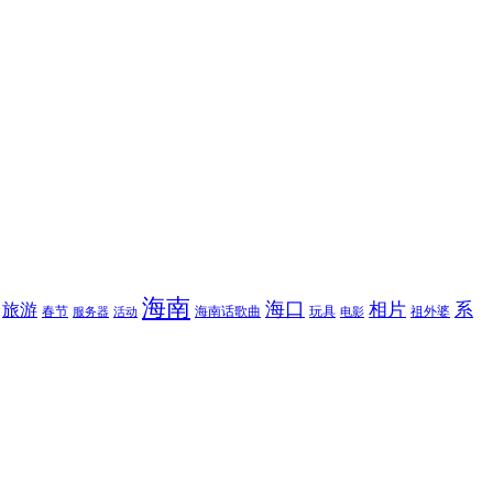
海南
海口
相片
系
旅游
春节
海南话歌曲
玩具
祖外婆
服务器
活动
电影