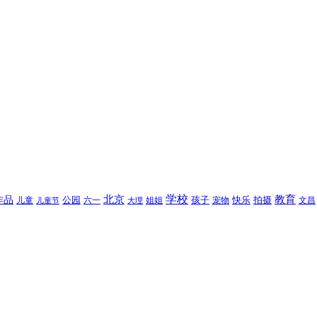
北京
学校
作品
教育
孩子
快乐
拍摄
公园
姐姐
宠物
文昌
儿童
六一
儿童节
大理