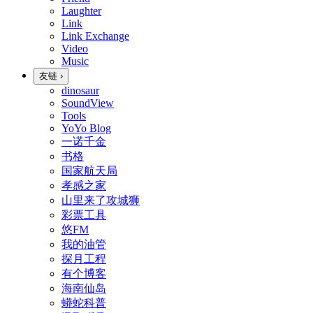
Laughter
Link
Link Exchange
Video
Music
友链
›
dinosaur
SoundView
Tools
YoYo Blog
一诺千金
书格
国家航天局
孝感之家
山里来了攻城狮
彩票工具
悠FM
我的油管
探月工程
有个博客
海南仙岛
蟒蛇科普