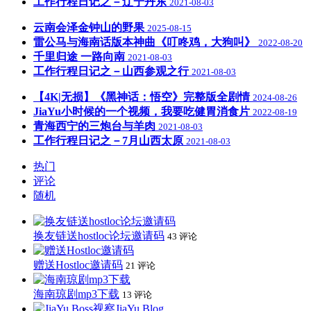
工作行程日记之－辽宁丹东
2021-08-03
云南会泽金钟山的野果
2025-08-15
雷公马与海南话版本神曲《叮咚鸡，大狗叫》
2022-08-20
千里归途 一路向南
2021-08-03
工作行程日记之－山西参观之行
2021-08-03
【4K|无损】《黑神话：悟空》完整版全剧情
2024-08-26
JiaYu小时候的一个视频，我要吃健胃消食片
2022-08-19
青海西宁的三炮台与羊肉
2021-08-03
工作行程日记之－7月山西太原
2021-08-03
热门
评论
随机
换友链送hostloc论坛邀请码
43 评论
赠送Hostloc邀请码
21 评论
海南琼剧mp3下载
13 评论