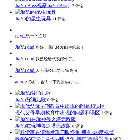
JiaYu Boss视察JiaYu Blog
12 评论
JiaYu的昆虫玩具
11 评论
jiayu
试一下拦截
JiaYu dad
您好，我已经发邮件给您了
JiaYu dad
我已经给您发邮件了。
JiaYu dad
因为我经历过JiaYu高考
anode
你好，咨询一下您的fairymu…
JiaYu背诵儿歌
0 评论
现代父母早期教育中出现的问题和误区
2 评论
JiaYu在玩神兽之塔无敌版
0 评论
科学家在深海发现四眼怪鱼 拥有360度视觉
0 评论