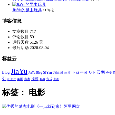
JiaYu的昆虫玩具
11 评论
博客信息
文章数目
717
评论数目
591
运行天数
5126 天
最后活动
2026-08-04
标签云
JiaYu
云南
Blog
SiYan
三亚
下载
中国
乡下
万绿园
JiaYu Blog
会泽
列
视频
老家
美国
音乐
纪录片
趣事
高考
标签：
电影