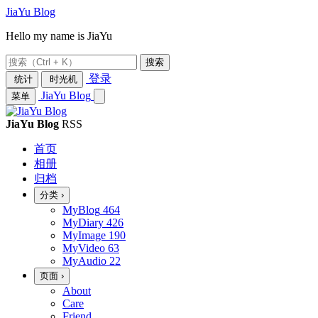
JiaYu Blog
Hello my name is JiaYu
搜索
登录
统计
时光机
JiaYu Blog
菜单
JiaYu Blog
RSS
首页
相册
归档
分类
›
MyBlog
464
MyDiary
426
MyImage
190
MyVideo
63
MyAudio
22
页面
›
About
Care
Friend