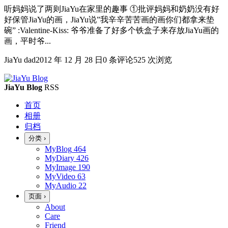
听妈妈说了两则JiaYu在家里的趣事 ①批评妈妈和奶奶没有好
好保管JiaYu的画，JiaYu说”我辛辛苦苦画的画你们都拿来垫
碗” :Valentine-Kiss: 爷爷准备了好多个铁盒子来存放JiaYu画的
画，平时爷...
JiaYu dad
2012 年 12 月 28 日
0 条评论
525 次浏览
JiaYu Blog
RSS
首页
相册
归档
分类
›
MyBlog
464
MyDiary
426
MyImage
190
MyVideo
63
MyAudio
22
页面
›
About
Care
Friend