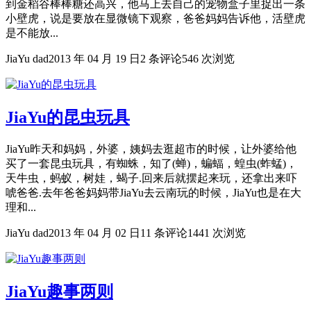
到金稻谷棒棒糖还高兴，他马上去自己的宠物盒子里捉出一条
小壁虎，说是要放在显微镜下观察，爸爸妈妈告诉他，活壁虎
是不能放...
JiaYu dad
2013 年 04 月 19 日
2 条评论
546 次浏览
JiaYu的昆虫玩具
JiaYu昨天和妈妈，外婆，姨妈去逛超市的时候，让外婆给他
买了一套昆虫玩具，有蜘蛛，知了(蝉)，蝙蝠，蝗虫(蚱蜢)，
天牛虫，蚂蚁，树娃，蝎子.回来后就摆起来玩，还拿出来吓
唬爸爸.去年爸爸妈妈带JiaYu去云南玩的时候，JiaYu也是在大
理和...
JiaYu dad
2013 年 04 月 02 日
11 条评论
1441 次浏览
JiaYu趣事两则