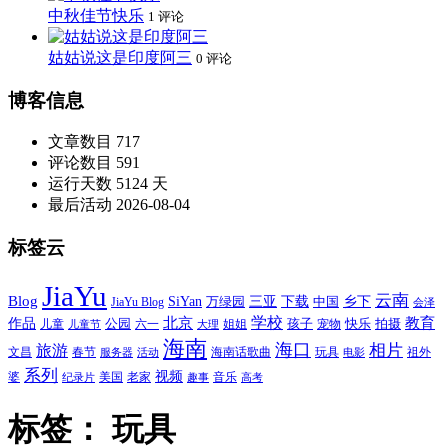
中秋佳节快乐
1 评论
姑姑说这是印度阿三
0 评论
博客信息
文章数目
717
评论数目
591
运行天数
5124 天
最后活动
2026-08-04
标签云
JiaYu
云南
Blog
SiYan
三亚
下载
中国
乡下
万绿园
JiaYu Blog
会泽
北京
学校
作品
教育
孩子
快乐
拍摄
公园
姐姐
宠物
儿童
六一
儿童节
大理
海南
海口
相片
旅游
文昌
春节
海南话歌曲
玩具
祖外
服务器
活动
电影
系列
视频
老家
婆
美国
音乐
纪录片
趣事
高考
标签：
玩具