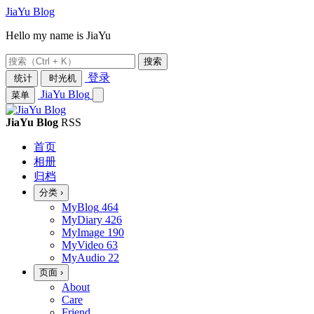
JiaYu Blog
Hello my name is JiaYu
搜索
登录
统计
时光机
JiaYu Blog
菜单
JiaYu Blog
RSS
首页
相册
归档
分类
›
MyBlog
464
MyDiary
426
MyImage
190
MyVideo
63
MyAudio
22
页面
›
About
Care
Friend