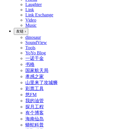
Laughter
Link
Link Exchange
Video
Music
友链
›
dinosaur
SoundView
Tools
YoYo Blog
一诺千金
书格
国家航天局
孝感之家
山里来了攻城狮
彩票工具
悠FM
我的油管
探月工程
有个博客
海南仙岛
蟒蛇科普