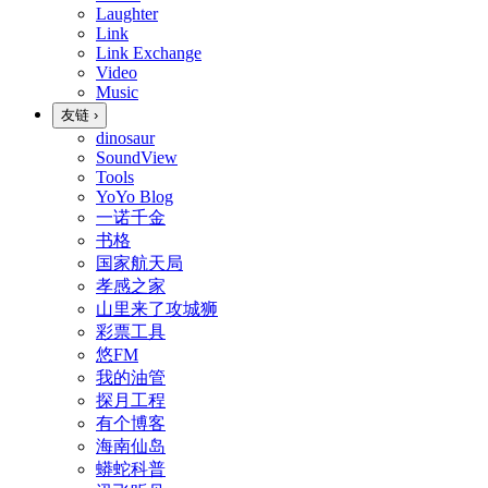
Laughter
Link
Link Exchange
Video
Music
友链
›
dinosaur
SoundView
Tools
YoYo Blog
一诺千金
书格
国家航天局
孝感之家
山里来了攻城狮
彩票工具
悠FM
我的油管
探月工程
有个博客
海南仙岛
蟒蛇科普