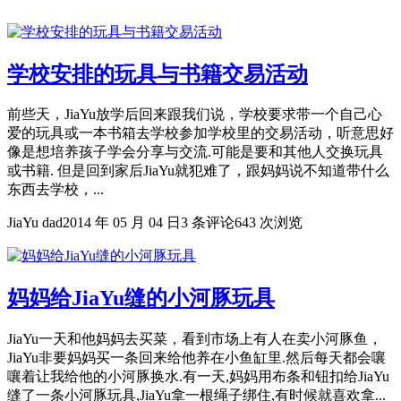
学校安排的玩具与书籍交易活动
前些天，JiaYu放学后回来跟我们说，学校要求带一个自己心
爱的玩具或一本书箱去学校参加学校里的交易活动，听意思好
像是想培养孩子学会分享与交流.可能是要和其他人交换玩具
或书籍. 但是回到家后JiaYu就犯难了，跟妈妈说不知道带什么
东西去学校，...
JiaYu dad
2014 年 05 月 04 日
3 条评论
643 次浏览
妈妈给JiaYu缝的小河豚玩具
JiaYu一天和他妈妈去买菜，看到市场上有人在卖小河豚鱼，
JiaYu非要妈妈买一条回来给他养在小鱼缸里.然后每天都会嚷
嚷着让我给他的小河豚换水.有一天,妈妈用布条和钮扣给JiaYu
缝了一条小河豚玩具,JiaYu拿一根绳子绑住,有时候就喜欢拿...