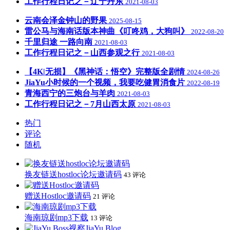
工作行程日记之－辽宁丹东
2021-08-03
云南会泽金钟山的野果
2025-08-15
雷公马与海南话版本神曲《叮咚鸡，大狗叫》
2022-08-20
千里归途 一路向南
2021-08-03
工作行程日记之－山西参观之行
2021-08-03
【4K|无损】《黑神话：悟空》完整版全剧情
2024-08-26
JiaYu小时候的一个视频，我要吃健胃消食片
2022-08-19
青海西宁的三炮台与羊肉
2021-08-03
工作行程日记之－7月山西太原
2021-08-03
热门
评论
随机
换友链送hostloc论坛邀请码
43 评论
赠送Hostloc邀请码
21 评论
海南琼剧mp3下载
13 评论