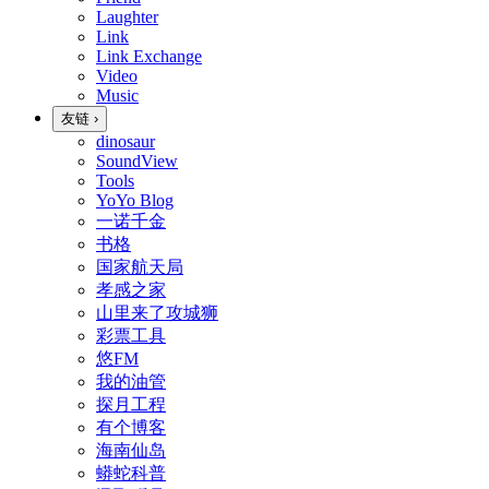
Laughter
Link
Link Exchange
Video
Music
友链
›
dinosaur
SoundView
Tools
YoYo Blog
一诺千金
书格
国家航天局
孝感之家
山里来了攻城狮
彩票工具
悠FM
我的油管
探月工程
有个博客
海南仙岛
蟒蛇科普