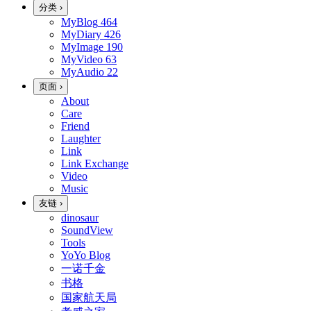
分类
›
MyBlog
464
MyDiary
426
MyImage
190
MyVideo
63
MyAudio
22
页面
›
About
Care
Friend
Laughter
Link
Link Exchange
Video
Music
友链
›
dinosaur
SoundView
Tools
YoYo Blog
一诺千金
书格
国家航天局