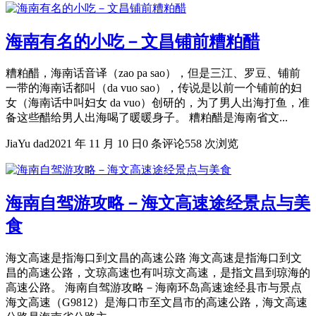
海南有名的小吃－文昌铺前糟粕醋
糟粕醋，海南话音译（zao pa sao），但是三江、罗豆、铺前
一带的海南话都叫（da vuo sao），传说是以前一个铺前的妇
女（海南话中叫妇女 da vuo）创研的，为了男人出海打鱼，准
备这些醋给男人出海喝了暖暖身子。 糟粕醋是海南省文...
JiaYu dad
2021 年 11 月 10 日
0 条评论
558 次浏览
海南自驾游攻略－海文高速途经景点与美
食
海文高速是指海口到文昌的高速公路 海文高速是指海口到文
昌的高速公路，文琼高速也有叫琼文高速，是指文昌到琼海的
高速公路。 海南自驾游攻略－海南环岛高速途经县市与景点
海文高速（G9812）是海口市至文昌市的高速公路，海文高速