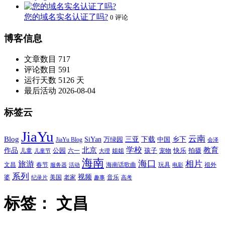
您的域名实名认证了吗?
0 评论
博客信息
文章数目
717
评论数目
591
运行天数
5126 天
最后活动
2026-08-04
标签云
JiaYu
云南
Blog
SiYan
三亚
下载
中国
乡下
万绿园
JiaYu Blog
会泽
北京
学校
作品
教育
孩子
快乐
拍摄
公园
姐姐
宠物
儿童
六一
儿童节
大理
海南
海口
相片
旅游
文昌
春节
海南话歌曲
玩具
祖外
服务器
活动
电影
系列
视频
老家
婆
美国
音乐
纪录片
趣事
高考
标签：
文昌