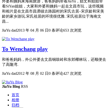
外婆和姨妈来海南旅游，爸爸妈妈带着JiaYu，姑丈和姑姑带
着SiYan姐姐，大家和外婆和姨妈一起去文昌市玩，这些视频
和相片是在文昌市昌洒镇古路园村的宋氏古居–宋庆龄和宋美
龄的家乡游玩.宋氏祖居的环境很优雅. 宋氏祖居位于海南文
昌...
JiaYu dad
2013 年 04 月 06 日
0 条评论
653 次浏览
To Wenchang play
和爸爸妈妈，外公外婆去文昌铜鼓岭和东郊椰林玩，还顺便去
了高隆湾.
JiaYu dad
2012 年 08 月 02 日
0 条评论
427 次浏览
JiaYu Blog
RSS
首页
相册
归档