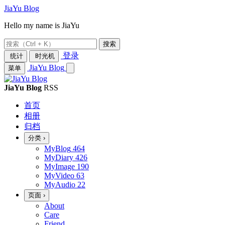
JiaYu Blog
Hello my name is JiaYu
搜索
登录
统计
时光机
JiaYu Blog
菜单
JiaYu Blog
RSS
首页
相册
归档
分类
›
MyBlog
464
MyDiary
426
MyImage
190
MyVideo
63
MyAudio
22
页面
›
About
Care
Friend