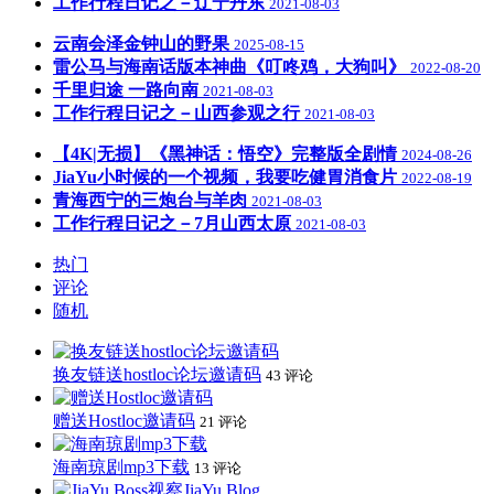
工作行程日记之－辽宁丹东
2021-08-03
云南会泽金钟山的野果
2025-08-15
雷公马与海南话版本神曲《叮咚鸡，大狗叫》
2022-08-20
千里归途 一路向南
2021-08-03
工作行程日记之－山西参观之行
2021-08-03
【4K|无损】《黑神话：悟空》完整版全剧情
2024-08-26
JiaYu小时候的一个视频，我要吃健胃消食片
2022-08-19
青海西宁的三炮台与羊肉
2021-08-03
工作行程日记之－7月山西太原
2021-08-03
热门
评论
随机
换友链送hostloc论坛邀请码
43 评论
赠送Hostloc邀请码
21 评论
海南琼剧mp3下载
13 评论