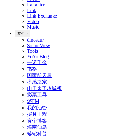
Laughter
Link
Link Exchange
Video
Music
友链
›
dinosaur
SoundView
Tools
YoYo Blog
一诺千金
书格
国家航天局
孝感之家
山里来了攻城狮
彩票工具
悠FM
我的油管
探月工程
有个博客
海南仙岛
蟒蛇科普