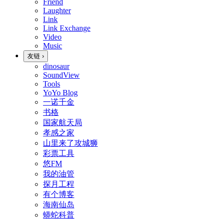
Friend
Laughter
Link
Link Exchange
Video
Music
友链
›
dinosaur
SoundView
Tools
YoYo Blog
一诺千金
书格
国家航天局
孝感之家
山里来了攻城狮
彩票工具
悠FM
我的油管
探月工程
有个博客
海南仙岛
蟒蛇科普