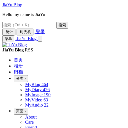
JiaYu Blog
Hello my name is JiaYu
搜索
登录
统计
时光机
JiaYu Blog
菜单
JiaYu Blog
RSS
首页
相册
归档
分类
›
MyBlog
464
MyDiary
426
MyImage
190
MyVideo
63
MyAudio
22
页面
›
About
Care
Friend