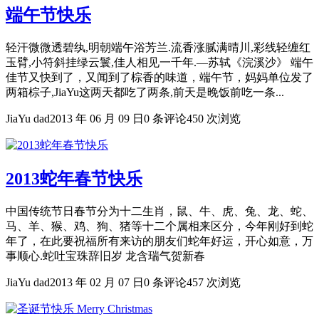
端午节快乐
轻汗微微透碧纨,明朝端午浴芳兰.流香涨腻满晴川,彩线轻缠红
玉臂,小符斜挂绿云鬟,佳人相见一千年.—苏轼《浣溪沙》 端午
佳节又快到了，又闻到了棕香的味道，端午节，妈妈单位发了
两箱棕子,JiaYu这两天都吃了两条,前天是晚饭前吃一条...
JiaYu dad
2013 年 06 月 09 日
0 条评论
450 次浏览
2013蛇年春节快乐
中国传统节日春节分为十二生肖，鼠、牛、虎、兔、龙、蛇、
马、羊、猴、鸡、狗、猪等十二个属相来区分，今年刚好到蛇
年了，在此要祝福所有来访的朋友们蛇年好运，开心如意，万
事顺心.蛇吐宝珠辞旧岁 龙含瑞气贺新春
JiaYu dad
2013 年 02 月 07 日
0 条评论
457 次浏览