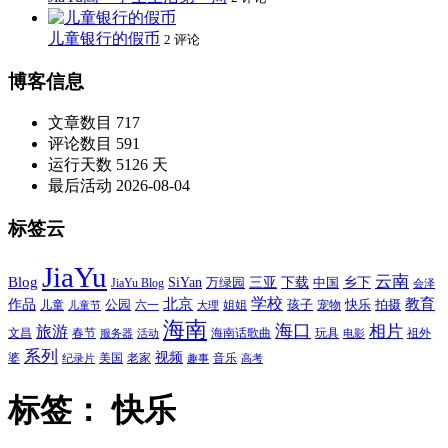
儿童银行的假币
2 评论
博客信息
文章数目
717
评论数目
591
运行天数
5126 天
最后活动
2026-08-04
标签云
JiaYu
云南
Blog
SiYan
三亚
下载
中国
乡下
万绿园
JiaYu Blog
会泽
北京
学校
作品
教育
孩子
快乐
拍摄
公园
姐姐
宠物
儿童
六一
儿童节
大理
海南
海口
相片
旅游
文昌
春节
海南话歌曲
玩具
祖外
服务器
活动
电影
系列
视频
老家
婆
美国
音乐
纪录片
趣事
高考
标签：
快乐