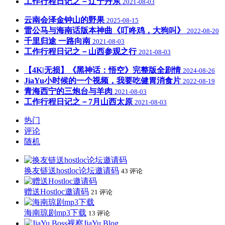
工作行程日记之－辽宁丹东
2021-08-03
云南会泽金钟山的野果
2025-08-15
雷公马与海南话版本神曲《叮咚鸡，大狗叫》
2022-08-20
千里归途 一路向南
2021-08-03
工作行程日记之－山西参观之行
2021-08-03
【4K|无损】《黑神话：悟空》完整版全剧情
2024-08-26
JiaYu小时候的一个视频，我要吃健胃消食片
2022-08-19
青海西宁的三炮台与羊肉
2021-08-03
工作行程日记之－7月山西太原
2021-08-03
热门
评论
随机
换友链送hostloc论坛邀请码
43 评论
赠送Hostloc邀请码
21 评论
海南琼剧mp3下载
13 评论