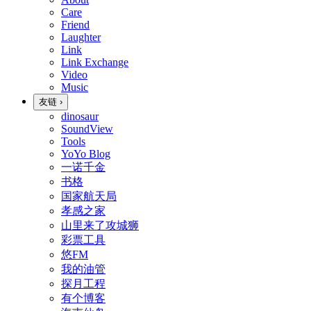
Care
Friend
Laughter
Link
Link Exchange
Video
Music
友链
›
dinosaur
SoundView
Tools
YoYo Blog
一诺千金
书格
国家航天局
孝感之家
山里来了攻城狮
彩票工具
悠FM
我的油管
探月工程
有个博客