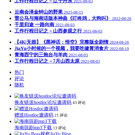
工作行程日记之－辽宁丹东
2021-08-03
云南会泽金钟山的野果
2025-08-15
雷公马与海南话版本神曲《叮咚鸡，大狗叫》
2022-08-20
千里归途 一路向南
2021-08-03
工作行程日记之－山西参观之行
2021-08-03
【4K|无损】《黑神话：悟空》完整版全剧情
2024-08-26
JiaYu小时候的一个视频，我要吃健胃消食片
2022-08-19
青海西宁的三炮台与羊肉
2021-08-03
工作行程日记之－7月山西太原
2021-08-03
热门
评论
随机
换友链送hostloc论坛邀请码
43 评论
赠送Hostloc邀请码
21 评论
海南琼剧mp3下载
13 评论