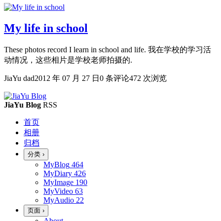
My life in school
These photos record I learn in school and life. 我在学校的学习活
动情况，这些相片是学校老师拍摄的.
JiaYu dad
2012 年 07 月 27 日
0 条评论
472 次浏览
JiaYu Blog
RSS
首页
相册
归档
分类
›
MyBlog
464
MyDiary
426
MyImage
190
MyVideo
63
MyAudio
22
页面
›
About