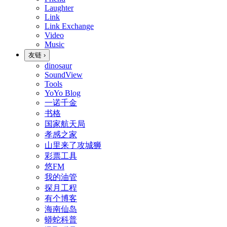
Laughter
Link
Link Exchange
Video
Music
友链
›
dinosaur
SoundView
Tools
YoYo Blog
一诺千金
书格
国家航天局
孝感之家
山里来了攻城狮
彩票工具
悠FM
我的油管
探月工程
有个博客
海南仙岛
蟒蛇科普