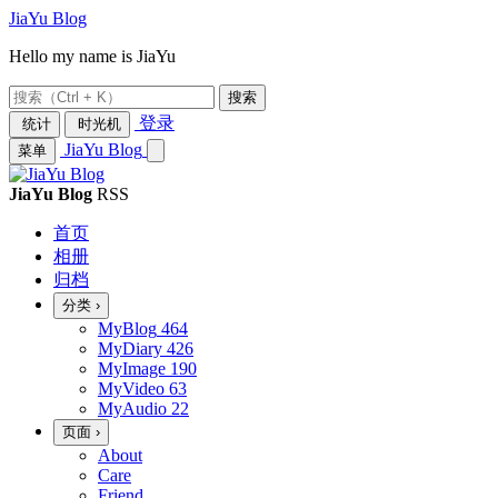
JiaYu Blog
Hello my name is JiaYu
搜索
登录
统计
时光机
JiaYu Blog
菜单
JiaYu Blog
RSS
首页
相册
归档
分类
›
MyBlog
464
MyDiary
426
MyImage
190
MyVideo
63
MyAudio
22
页面
›
About
Care
Friend