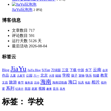
JiaYu玩泡泡
2 评论
博客信息
文章数目
717
评论数目
591
运行天数
5126 天
最后活动
2026-08-04
标签云
JiaYu
云南
Blog
SiYan
三亚
下载
中国
乡下
万绿园
JiaYu Blog
会泽
北京
学校
作品
教育
孩子
快乐
拍摄
公园
姐姐
宠物
儿童
六一
儿童节
大理
海南
海口
相片
旅游
文昌
春节
海南话歌曲
玩具
祖外
服务器
活动
电影
系列
视频
老家
婆
美国
音乐
纪录片
趣事
高考
标签：
学校