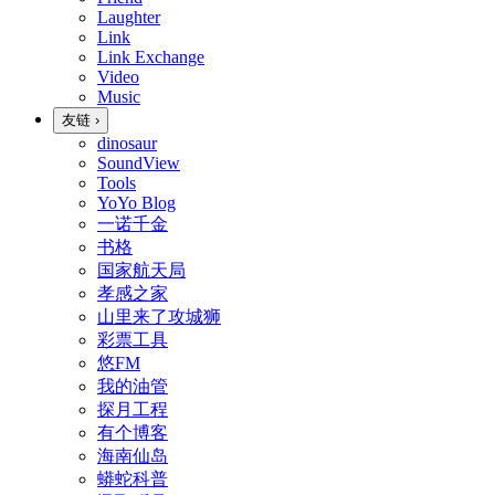
Laughter
Link
Link Exchange
Video
Music
友链
›
dinosaur
SoundView
Tools
YoYo Blog
一诺千金
书格
国家航天局
孝感之家
山里来了攻城狮
彩票工具
悠FM
我的油管
探月工程
有个博客
海南仙岛
蟒蛇科普