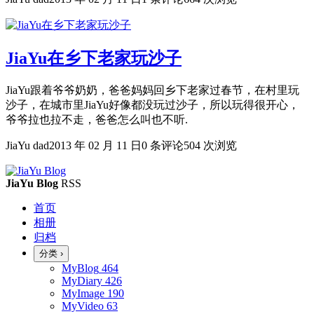
JiaYu在乡下老家玩沙子
JiaYu跟着爷爷奶奶，爸爸妈妈回乡下老家过春节，在村里玩
沙子，在城市里JiaYu好像都没玩过沙子，所以玩得很开心，
爷爷拉也拉不走，爸爸怎么叫也不听.
JiaYu dad
2013 年 02 月 11 日
0 条评论
504 次浏览
JiaYu Blog
RSS
首页
相册
归档
分类
›
MyBlog
464
MyDiary
426
MyImage
190
MyVideo
63