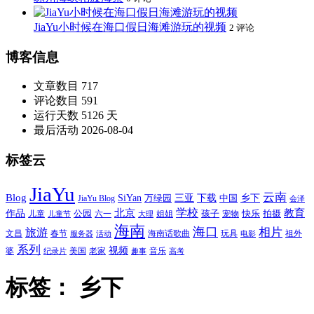
JiaYu小时候在海口假日海滩游玩的视频
2 评论
博客信息
文章数目
717
评论数目
591
运行天数
5126 天
最后活动
2026-08-04
标签云
JiaYu
云南
Blog
SiYan
三亚
下载
中国
乡下
万绿园
JiaYu Blog
会泽
北京
学校
作品
教育
孩子
快乐
拍摄
公园
姐姐
宠物
儿童
六一
儿童节
大理
海南
海口
相片
旅游
文昌
春节
海南话歌曲
玩具
祖外
服务器
活动
电影
系列
视频
老家
婆
美国
音乐
纪录片
趣事
高考
标签：
乡下