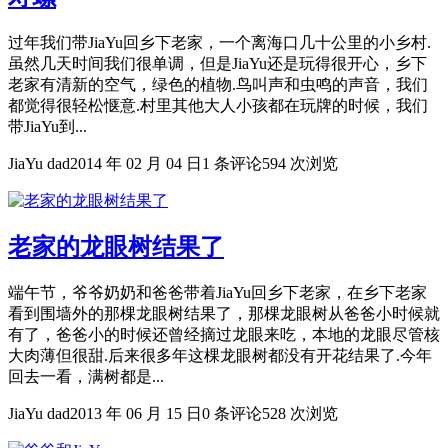
过年我们带JiaYu回乡下老家，一个离海口几十公里的小乡村.
虽然几天时间我们很单调，但是JiaYu还是玩得很开心，乡下
老家有清新的空气，绿色的植物.鸟叫声和虫鸣的声音，我们
都觉得很轻松惬意.村里其他大人小孩都在玩牌的时候，我们
带JiaYu到...
JiaYu dad
2014 年 02 月 04 日
1 条评论
594 次浏览
老家的龙眼树结果了
端午节，爷爷奶奶和爸爸带着JiaYu回乡下老家，在乡下老家
看到围墙外的那棵龙眼树结果了，那棵龙眼树从爸爸小时候就
有了，爸爸小的时候还曾经摘过龙眼来吃，本地的龙眼尽管核
大肉薄但很甜.后来很多年这棵龙眼树都没有开花结果了.今年
回去一看，满树都是...
JiaYu dad
2013 年 06 月 15 日
0 条评论
528 次浏览