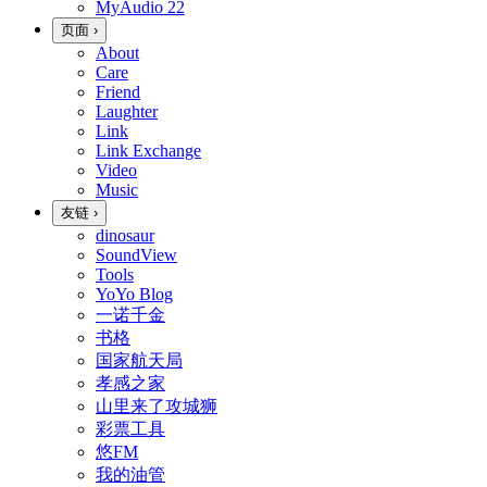
MyAudio
22
页面
›
About
Care
Friend
Laughter
Link
Link Exchange
Video
Music
友链
›
dinosaur
SoundView
Tools
YoYo Blog
一诺千金
书格
国家航天局
孝感之家
山里来了攻城狮
彩票工具
悠FM
我的油管