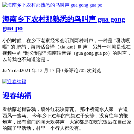
海南乡下农村那熟悉的鸟叫声 gua gong
gua po
小的时候，在乡下老家经常会听到两种叫声，一种是 “嘎叻嘎
嘎” 的 鹧鸪，海南话音译（xia gao）叫声，另外一种就是现在
视频中的 “刮公刮婆” 海南话音译（gua gong gua po）的叫声，
以前我也不知道这是...
JiaYu dad
2021 年 12 月 17 日
0 条评论
705 次浏览
迎春纳福
看枯藤老树昏鸦，墙外红花映青瓦。 那小桥流水人家，古道
西风一瘦马。 今年乡下过年的气氛过于安静，没有往年的鞭
炮声，没有窜门的聊天欢笑声，大家都是在吃完饭后在自己家
的院子里活动，村里一个行人都没有。