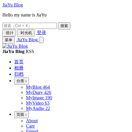
JiaYu Blog
Hello my name is JiaYu
搜索
登录
统计
时光机
JiaYu Blog
菜单
JiaYu Blog
RSS
首页
相册
归档
分类
›
MyBlog
464
MyDiary
426
MyImage
190
MyVideo
63
MyAudio
22
页面
›
About
Care
Friend