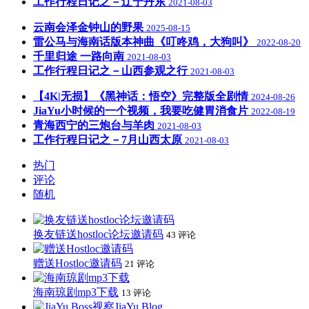
工作行程日记之－辽宁丹东
2021-08-03
云南会泽金钟山的野果
2025-08-15
雷公马与海南话版本神曲《叮咚鸡，大狗叫》
2022-08-20
千里归途 一路向南
2021-08-03
工作行程日记之－山西参观之行
2021-08-03
【4K|无损】《黑神话：悟空》完整版全剧情
2024-08-26
JiaYu小时候的一个视频，我要吃健胃消食片
2022-08-19
青海西宁的三炮台与羊肉
2021-08-03
工作行程日记之－7月山西太原
2021-08-03
热门
评论
随机
换友链送hostloc论坛邀请码
43 评论
赠送Hostloc邀请码
21 评论
海南琼剧mp3下载
13 评论