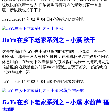
也欢快的跟着一起去.在浓雾里看着前方的景致别有一番意
境，所以我也拍了下来.
JiaYu dad
2014 年 02 月 04 日
4 条评论
747 次浏览
JiaYu在乡下老家系列之－小溪 秋千
这是在我们带JiaYu去小溪抓鱼的时候拍的，小溪边上有一个
椰树林，那是一户人家种的椰树，在椰树林里绑了好几个网给
休息用的，在绿荫下吹着徐徐的凉风躺在网秋千上摇来摇去是
很舒服的.在我捞鱼的时候JiaYu就跑过去玩了好久，妈妈就拍
了这些相片，还...
JiaYu dad
2014 年 02 月 04 日
0 条评论
478 次浏览
JiaYu在乡下老家系列之－小溪 水葫芦 福
寿螺