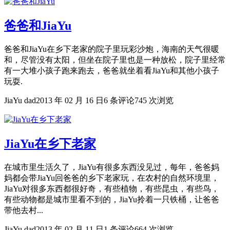
爸爸和JiaYu
爸爸和JiaYu在乡下老家的院子里玩彩沙炮，海南的天气很暖
和，尽管没有太阳，但坐在院子里也是一种放松，院子里经常
有一大堆小孩子跑来跑去，爸爸就坐着看JiaYu和其他小孩子
玩耍.
JiaYu dad
2013 年 02 月 16 日
6 条评论
745 次浏览
JiaYu在乡下老家
在城市里生活久了，JiaYu有很多东西没见过，每年，爸爸妈
妈都会带JiaYu回爸爸的乡下老家玩，在农村的自然环境里，
JiaYu对很多东西都很好奇，有些植物，有些昆虫，有些鸟，
有些动物都是城市里看不到的，JiaYu拎着一只铁桶，让爸爸
带他去村...
JiaYu dad
2013 年 02 月 11 日
1 条评论
664 次浏览