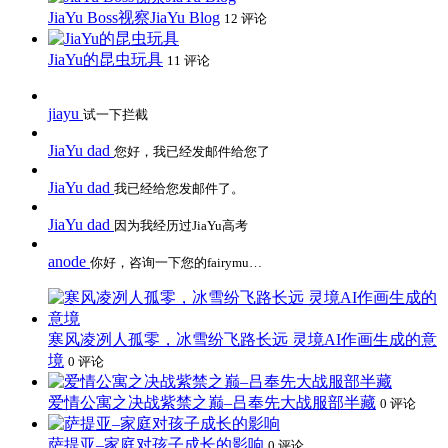
JiaYu Boss视察JiaYu Blog
12 评论
JiaYu的昆虫玩具
11 评论
jiayu
试一下拦截
JiaYu dad
您好，我已经发邮件给您了
JiaYu dad
我已经给您发邮件了。
JiaYu dad
因为我经历过JiaYu高考
anode
你好，咨询一下您的fairymu…
寒风凌冽人孤零，冰雪纷飞路长远 灵境AI作画生成的意
境
0 评论
爱情公寓之决战紫禁之巅–吕奉先大战服部半藏
0 评论
萨提亚–家庭对孩子成长的影响
0 评论