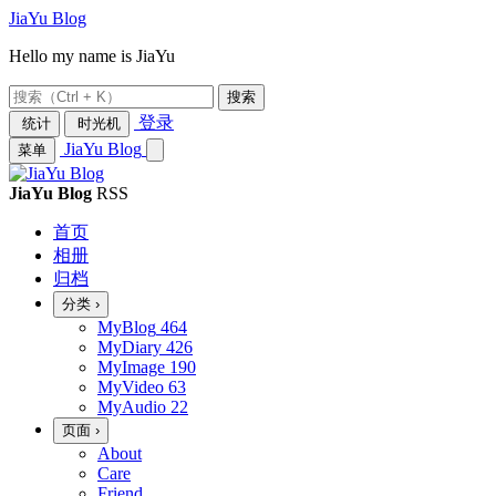
JiaYu Blog
Hello my name is JiaYu
搜索
登录
统计
时光机
JiaYu Blog
菜单
JiaYu Blog
RSS
首页
相册
归档
分类
›
MyBlog
464
MyDiary
426
MyImage
190
MyVideo
63
MyAudio
22
页面
›
About
Care
Friend