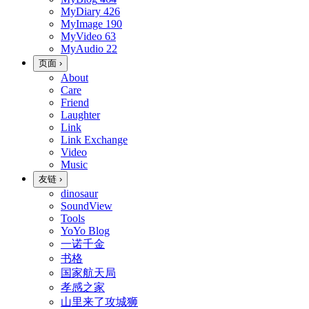
MyDiary
426
MyImage
190
MyVideo
63
MyAudio
22
页面
›
About
Care
Friend
Laughter
Link
Link Exchange
Video
Music
友链
›
dinosaur
SoundView
Tools
YoYo Blog
一诺千金
书格
国家航天局
孝感之家
山里来了攻城狮