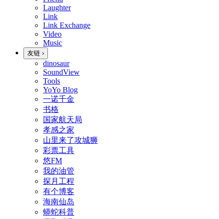
Laughter
Link
Link Exchange
Video
Music
友链
›
dinosaur
SoundView
Tools
YoYo Blog
一诺千金
书格
国家航天局
孝感之家
山里来了攻城狮
彩票工具
悠FM
我的油管
探月工程
有个博客
海南仙岛
蟒蛇科普