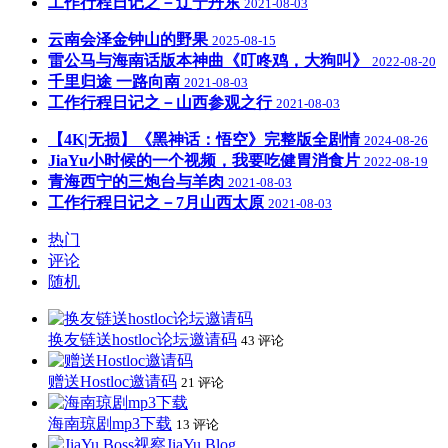
工作行程日记之－辽宁丹东
2021-08-03
云南会泽金钟山的野果
2025-08-15
雷公马与海南话版本神曲《叮咚鸡，大狗叫》
2022-08-20
千里归途 一路向南
2021-08-03
工作行程日记之－山西参观之行
2021-08-03
【4K|无损】《黑神话：悟空》完整版全剧情
2024-08-26
JiaYu小时候的一个视频，我要吃健胃消食片
2022-08-19
青海西宁的三炮台与羊肉
2021-08-03
工作行程日记之－7月山西太原
2021-08-03
热门
评论
随机
换友链送hostloc论坛邀请码
43 评论
赠送Hostloc邀请码
21 评论
海南琼剧mp3下载
13 评论