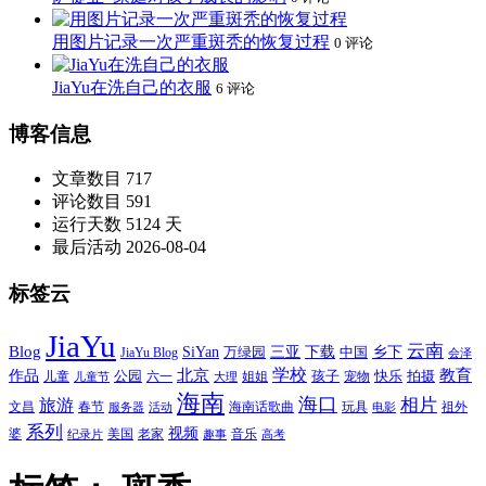
用图片记录一次严重斑秃的恢复过程
0 评论
JiaYu在洗自己的衣服
6 评论
博客信息
文章数目
717
评论数目
591
运行天数
5124 天
最后活动
2026-08-04
标签云
JiaYu
云南
Blog
SiYan
三亚
下载
中国
乡下
万绿园
JiaYu Blog
会泽
北京
学校
作品
教育
孩子
快乐
拍摄
公园
姐姐
宠物
儿童
六一
儿童节
大理
海南
海口
相片
旅游
文昌
春节
海南话歌曲
玩具
祖外
服务器
活动
电影
系列
视频
老家
婆
美国
音乐
纪录片
趣事
高考