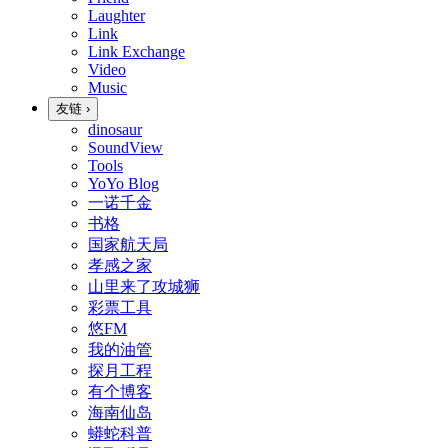
Laughter
Link
Link Exchange
Video
Music
友链
›
dinosaur
SoundView
Tools
YoYo Blog
一诺千金
书格
国家航天局
孝感之家
山里来了攻城狮
彩票工具
悠FM
我的油管
探月工程
有个博客
海南仙岛
蟒蛇科普