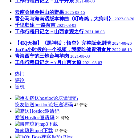
工作行程日记之－辽宁丹东
2021-08-03
云南会泽金钟山的野果
2025-08-15
雷公马与海南话版本神曲《叮咚鸡，大狗叫》
2022-08-20
千里归途 一路向南
2021-08-03
工作行程日记之－山西参观之行
2021-08-03
【4K|无损】《黑神话：悟空》完整版全剧情
2024-08-26
JiaYu小时候的一个视频，我要吃健胃消食片
2022-08-19
青海西宁的三炮台与羊肉
2021-08-03
工作行程日记之－7月山西太原
2021-08-03
热门
评论
随机
换友链送hostloc论坛邀请码
43 评论
赠送Hostloc邀请码
21 评论
海南琼剧mp3下载
13 评论