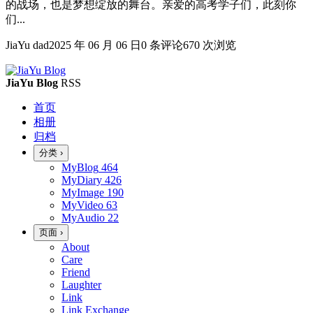
的战场，也是梦想绽放的舞台。亲爱的高考学子们，此刻你
们...
JiaYu dad
2025 年 06 月 06 日
0 条评论
670 次浏览
JiaYu Blog
RSS
首页
相册
归档
分类
›
MyBlog
464
MyDiary
426
MyImage
190
MyVideo
63
MyAudio
22
页面
›
About
Care
Friend
Laughter
Link
Link Exchange