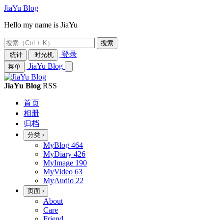
JiaYu Blog
Hello my name is JiaYu
搜索
登录
统计
时光机
JiaYu Blog
菜单
JiaYu Blog
RSS
首页
相册
归档
分类
›
MyBlog
464
MyDiary
426
MyImage
190
MyVideo
63
MyAudio
22
页面
›
About
Care
Friend