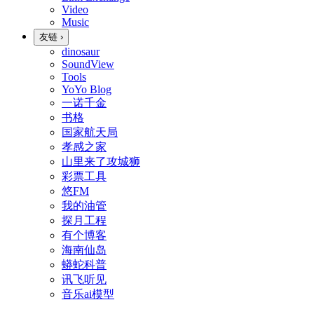
Video
Music
友链
›
dinosaur
SoundView
Tools
YoYo Blog
一诺千金
书格
国家航天局
孝感之家
山里来了攻城狮
彩票工具
悠FM
我的油管
探月工程
有个博客
海南仙岛
蟒蛇科普
讯飞听见
音乐ai模型