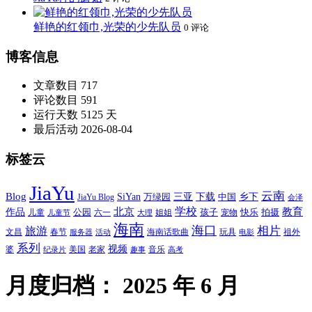
鲜艳的红领巾,光荣的少先队员
0 评论
博客信息
文章数目
717
评论数目
591
运行天数
5125 天
最后活动
2026-08-04
标签云
JiaYu
云南
Blog
SiYan
三亚
下载
中国
乡下
万绿园
JiaYu Blog
会泽
北京
学校
作品
教育
孩子
快乐
拍摄
公园
姐姐
宠物
儿童
六一
儿童节
大理
海南
海口
相片
旅游
文昌
春节
海南话歌曲
玩具
祖外
服务器
活动
电影
系列
视频
老家
婆
美国
音乐
纪录片
趣事
高考
月度归档：
2025 年 6 月