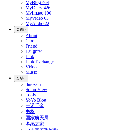
MyBlog
464
MyDiary
426
MyImage
190
MyVideo
63
MyAudio
22
页面
›
About
Care
Friend
Laughter
Link
Link Exchange
Video
Music
友链
›
dinosaur
SoundView
Tools
YoYo Blog
一诺千金
书格
国家航天局
孝感之家
山里来了攻城狮