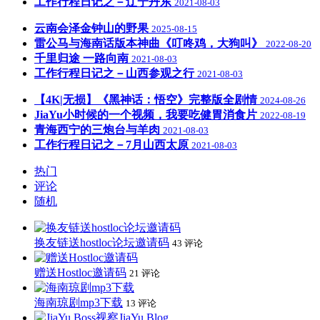
工作行程日记之－辽宁丹东
2021-08-03
云南会泽金钟山的野果
2025-08-15
雷公马与海南话版本神曲《叮咚鸡，大狗叫》
2022-08-20
千里归途 一路向南
2021-08-03
工作行程日记之－山西参观之行
2021-08-03
【4K|无损】《黑神话：悟空》完整版全剧情
2024-08-26
JiaYu小时候的一个视频，我要吃健胃消食片
2022-08-19
青海西宁的三炮台与羊肉
2021-08-03
工作行程日记之－7月山西太原
2021-08-03
热门
评论
随机
换友链送hostloc论坛邀请码
43 评论
赠送Hostloc邀请码
21 评论
海南琼剧mp3下载
13 评论