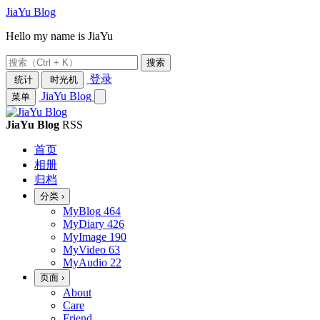
JiaYu Blog
Hello my name is JiaYu
搜索
登录
统计
时光机
JiaYu Blog
菜单
JiaYu Blog
RSS
首页
相册
归档
分类
›
MyBlog
464
MyDiary
426
MyImage
190
MyVideo
63
MyAudio
22
页面
›
About
Care
Friend