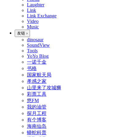
Laughter
Link
Link Exchange
Video
Music
友链
›
dinosaur
SoundView
Tools
YoYo Blog
一诺千金
书格
国家航天局
孝感之家
山里来了攻城狮
彩票工具
悠FM
我的油管
探月工程
有个博客
海南仙岛
蟒蛇科普