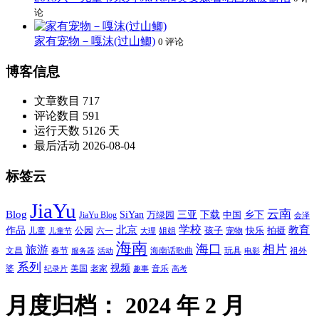
论
家有宠物－嘎沫(过山鲫)
0 评论
博客信息
文章数目
717
评论数目
591
运行天数
5126 天
最后活动
2026-08-04
标签云
JiaYu
云南
Blog
SiYan
三亚
下载
中国
乡下
万绿园
JiaYu Blog
会泽
北京
学校
作品
教育
孩子
快乐
拍摄
公园
姐姐
宠物
儿童
六一
儿童节
大理
海南
海口
相片
旅游
文昌
春节
海南话歌曲
玩具
祖外
服务器
活动
电影
系列
视频
老家
婆
美国
音乐
纪录片
趣事
高考
月度归档：
2024 年 2 月