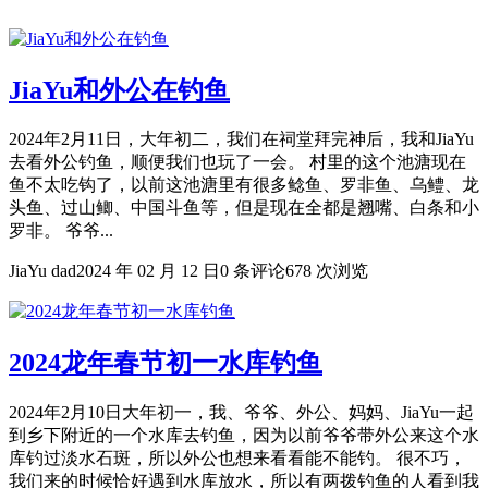
JiaYu和外公在钓鱼
2024年2月11日，大年初二，我们在祠堂拜完神后，我和JiaYu
去看外公钓鱼，顺便我们也玩了一会。 村里的这个池溏现在
鱼不太吃钩了，以前这池溏里有很多鲶鱼、罗非鱼、乌鳢、龙
头鱼、过山鲫、中国斗鱼等，但是现在全都是翘嘴、白条和小
罗非。 爷爷...
JiaYu dad
2024 年 02 月 12 日
0 条评论
678 次浏览
2024龙年春节初一水库钓鱼
2024年2月10日大年初一，我、爷爷、外公、妈妈、JiaYu一起
到乡下附近的一个水库去钓鱼，因为以前爷爷带外公来这个水
库钓过淡水石斑，所以外公也想来看看能不能钓。 很不巧，
我们来的时候恰好遇到水库放水，所以有两拨钓鱼的人看到我