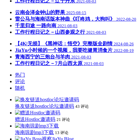
工作行程日记之－辽宁丹东
2021-08-03
云南会泽金钟山的野果
2025-08-15
雷公马与海南话版本神曲《叮咚鸡，大狗叫》
2022-08-20
千里归途 一路向南
2021-08-03
工作行程日记之－山西参观之行
2021-08-03
【4K|无损】《黑神话：悟空》完整版全剧情
2024-08-26
JiaYu小时候的一个视频，我要吃健胃消食片
2022-08-19
青海西宁的三炮台与羊肉
2021-08-03
工作行程日记之－7月山西太原
2021-08-03
热门
评论
随机
换友链送hostloc论坛邀请码
43 评论
赠送Hostloc邀请码
21 评论
海南琼剧mp3下载
13 评论