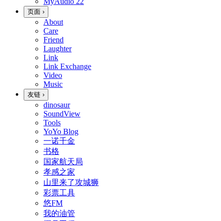
MyAudio
22
页面
›
About
Care
Friend
Laughter
Link
Link Exchange
Video
Music
友链
›
dinosaur
SoundView
Tools
YoYo Blog
一诺千金
书格
国家航天局
孝感之家
山里来了攻城狮
彩票工具
悠FM
我的油管