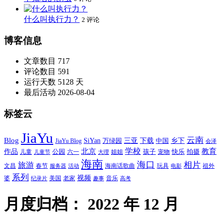
什么叫执行力？
2 评论
博客信息
文章数目
717
评论数目
591
运行天数
5128 天
最后活动
2026-08-04
标签云
JiaYu
云南
Blog
SiYan
三亚
下载
中国
乡下
万绿园
JiaYu Blog
会泽
北京
学校
作品
教育
孩子
快乐
拍摄
公园
姐姐
宠物
儿童
六一
儿童节
大理
海南
海口
相片
旅游
文昌
春节
海南话歌曲
玩具
祖外
服务器
活动
电影
系列
视频
老家
婆
美国
音乐
纪录片
趣事
高考
月度归档：
2022 年 12 月