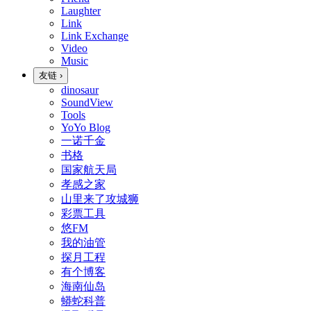
Laughter
Link
Link Exchange
Video
Music
友链
›
dinosaur
SoundView
Tools
YoYo Blog
一诺千金
书格
国家航天局
孝感之家
山里来了攻城狮
彩票工具
悠FM
我的油管
探月工程
有个博客
海南仙岛
蟒蛇科普