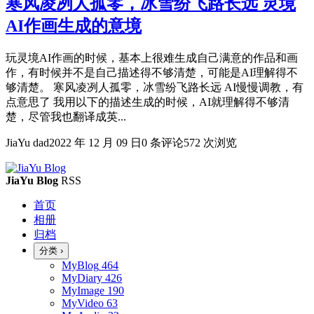
寒风凌冽人孤零，冰雪纷飞路长远 灵境
AI作画生成的意境
玩灵境AI作画的时候，基本上很难生成自己满意的作品和画
作，有时候并不是自己描述得不够清楚，可能是AI理解得不
够清楚。 寒风凌冽人孤零，冰雪纷飞路长远 AI慢慢调教，有
点意思了 我用以下的描述生成的时候，AI就理解得不够清
楚，尽管我也翻译成英...
JiaYu dad
2022 年 12 月 09 日
0 条评论
572 次浏览
JiaYu Blog
RSS
首页
相册
归档
分类
›
MyBlog
464
MyDiary
426
MyImage
190
MyVideo
63