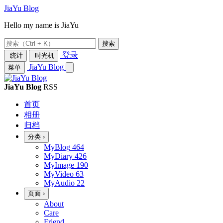
JiaYu Blog
Hello my name is JiaYu
搜索
登录
统计
时光机
JiaYu Blog
菜单
JiaYu Blog
RSS
首页
相册
归档
分类
›
MyBlog
464
MyDiary
426
MyImage
190
MyVideo
63
MyAudio
22
页面
›
About
Care
Friend