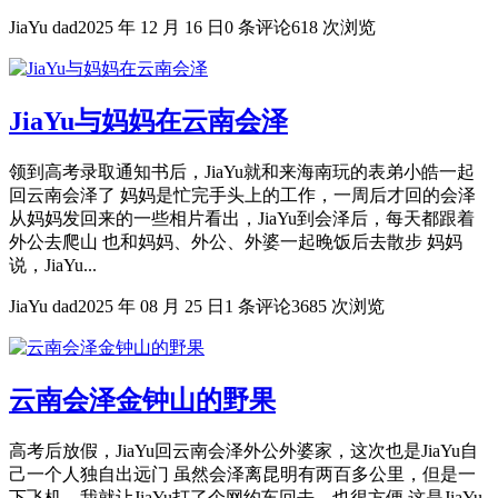
JiaYu dad
2025 年 12 月 16 日
0 条评论
618 次浏览
JiaYu与妈妈在云南会泽
领到高考录取通知书后，JiaYu就和来海南玩的表弟小皓一起
回云南会泽了 妈妈是忙完手头上的工作，一周后才回的会泽
从妈妈发回来的一些相片看出，JiaYu到会泽后，每天都跟着
外公去爬山 也和妈妈、外公、外婆一起晚饭后去散步 妈妈
说，JiaYu...
JiaYu dad
2025 年 08 月 25 日
1 条评论
3685 次浏览
云南会泽金钟山的野果
高考后放假，JiaYu回云南会泽外公外婆家，这次也是JiaYu自
己一个人独自出远门 虽然会泽离昆明有两百多公里，但是一
下飞机，我就让JiaYu打了个网约车回去，也很方便 这是JiaYu