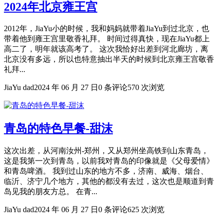
2024年北京雍王宫
2012年，JiaYu小的时候，我和妈妈就带着JiaYu到过北京，也
带着他到雍王宫里敬香礼拜。 时间过得真快，现在JiaYu都上
高二了，明年就该高考了。 这次我恰好出差到河北廊坊，离
北京没有多远，所以也特意抽出半天的时候到北京雍王宫敬香
礼拜...
JiaYu dad
2024 年 06 月 27 日
0 条评论
570 次浏览
青岛的特色早餐-甜沫
这次出差，从河南汝州-郑州，又从郑州坐高铁到山东青岛，
这是我第一次到青岛，以前我对青岛的印像就是《父母爱情》
和青岛啤酒。 我到过山东的地方不多，济南、威海、烟台、
临沂、济宁几个地方，其他的都没有去过，这次也是顺道到青
岛见我的朋友方总。 在青...
JiaYu dad
2024 年 06 月 27 日
0 条评论
625 次浏览