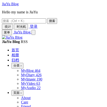
JiaYu Blog
Hello my name is JiaYu
搜索
登录
统计
时光机
JiaYu Blog
菜单
JiaYu Blog
RSS
首页
相册
归档
分类
›
MyBlog
464
MyDiary
426
MyImage
190
MyVideo
63
MyAudio
22
页面
›
About
Care
Friend