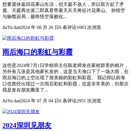
想要退休返回花果山生活，但天庭不放人，所以双方起了矛
盾。天庭再次派二郎真君带着天兵天将征讨花果山。 孙悟空
与杨戬设局，最终悟空落败化...
JiaYu dad
2024 年 08 月 26 日
6 条评论
1083 次浏览
雨后海口的彩虹与彩霞
这些是2024年7月1日学校班主任陈老师发在家校群里的相片，
另外有几张是其他家长发的，这是当天海口下了一场大雨，在
雨后海口的上空出现了很美丽的彩虹和彩霞。 我记得以前海
口也曾经出现过一次雨后彩虹和彩霞，也是非常美的，但那次
我是发在朋友圈里了...
JiaYu dad
2024 年 07 月 04 日
6 条评论
2951 次浏览
2024深圳见朋友