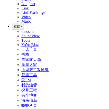
Laughter
Link
Link Exchange
Video
Music
友链
›
dinosaur
SoundView
Tools
YoYo Blog
一诺千金
书格
国家航天局
孝感之家
山里来了攻城狮
彩票工具
悠FM
我的油管
探月工程
有个博客
海南仙岛
蟒蛇科普