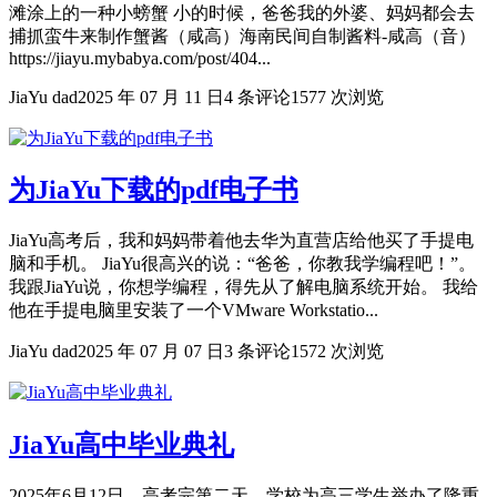
滩涂上的一种小螃蟹 小的时候，爸爸我的外婆、妈妈都会去
捕抓蛮牛来制作蟹酱（咸高）海南民间自制酱料-咸高（音）
https://jiayu.mybabya.com/post/404...
JiaYu dad
2025 年 07 月 11 日
4 条评论
1577 次浏览
为JiaYu下载的pdf电子书
JiaYu高考后，我和妈妈带着他去华为直营店给他买了手提电
脑和手机。 JiaYu很高兴的说：“爸爸，你教我学编程吧！”。
我跟JiaYu说，你想学编程，得先从了解电脑系统开始。 我给
他在手提电脑里安装了一个VMware Workstatio...
JiaYu dad
2025 年 07 月 07 日
3 条评论
1572 次浏览
JiaYu高中毕业典礼
2025年6月12日，高考完第二天，学校为高三学生举办了隆重