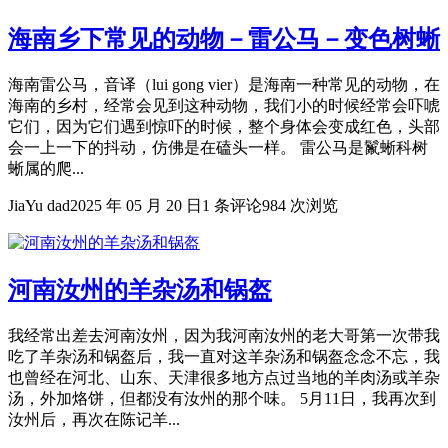
海南乡下常见的动物－雷公马－变色树蜥
海南雷公马，音译（lui gong vier）是海南一种常见的动物，在
海南的乡村，经常会见到这种动物，我们小的时候经常会吓唬
它们，因为它们遇到惊吓的时候，整个身体会变成红色，头部
会一上一下的抖动，仿佛是在磕头一样。 雷公马是鬣蜥科树
蜥属的爬...
JiaYu dad
2025 年 05 月 20 日
1 条评论
984 次浏览
河南汝州的羊杂汤和锅盔
我经常出差去河南汝州，因为我河南汝州的老大哥第一次带我
吃了羊杂汤和锅盔后，我一直对这羊杂汤和锅盔念念不忘，我
也曾经在河北、山东、天津很多地方点过当地的羊肉汤或羊杂
汤，外加烙饼，但都没有汝州的那个味。 5月11日，我再次到
汝州后，再次在陈记羊...