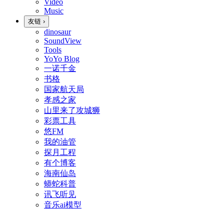
Video
Music
友链
›
dinosaur
SoundView
Tools
YoYo Blog
一诺千金
书格
国家航天局
孝感之家
山里来了攻城狮
彩票工具
悠FM
我的油管
探月工程
有个博客
海南仙岛
蟒蛇科普
讯飞听见
音乐ai模型