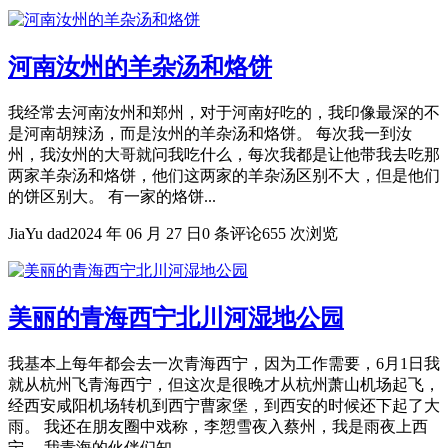
河南汝州的羊杂汤和烙饼
我经常去河南汝州和郑州，对于河南好吃的，我印像最深的不
是河南胡辣汤，而是汝州的羊杂汤和烙饼。 每次我一到汝
州，我汝州的大哥就问我吃什么，每次我都是让他带我去吃那
两家羊杂汤和烙饼，他们这两家的羊杂汤区别不大，但是他们
的饼区别大。 有一家的烙饼...
JiaYu dad
2024 年 06 月 27 日
0 条评论
655 次浏览
美丽的青海西宁北川河湿地公园
我基本上每年都会去一次青海西宁，因为工作需要，6月1日我
就从杭州飞青海西宁，但这次是很晚才从杭州萧山机场起飞，
经西安咸阳机场转机到西宁曹家堡，到西安的时候还下起了大
雨。 我还在朋友圈中戏称，李愬雪夜入蔡州，我是雨夜上西
宁。 我青海的伙伴们知...