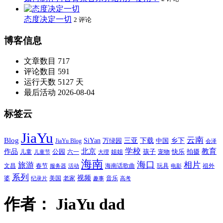
态度决定一切
2 评论
博客信息
文章数目
717
评论数目
591
运行天数
5127 天
最后活动
2026-08-04
标签云
JiaYu
云南
Blog
SiYan
三亚
下载
中国
乡下
万绿园
JiaYu Blog
会泽
北京
学校
作品
教育
孩子
快乐
拍摄
公园
姐姐
宠物
儿童
六一
儿童节
大理
海南
海口
相片
旅游
文昌
春节
海南话歌曲
玩具
祖外
服务器
活动
电影
系列
视频
老家
婆
美国
音乐
纪录片
趣事
高考
作者：
JiaYu dad