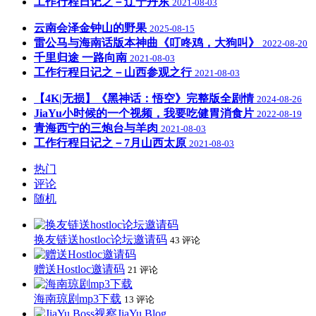
工作行程日记之－辽宁丹东
2021-08-03
云南会泽金钟山的野果
2025-08-15
雷公马与海南话版本神曲《叮咚鸡，大狗叫》
2022-08-20
千里归途 一路向南
2021-08-03
工作行程日记之－山西参观之行
2021-08-03
【4K|无损】《黑神话：悟空》完整版全剧情
2024-08-26
JiaYu小时候的一个视频，我要吃健胃消食片
2022-08-19
青海西宁的三炮台与羊肉
2021-08-03
工作行程日记之－7月山西太原
2021-08-03
热门
评论
随机
换友链送hostloc论坛邀请码
43 评论
赠送Hostloc邀请码
21 评论
海南琼剧mp3下载
13 评论