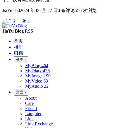
JiaYu dad
2024 年 06 月 27 日
0 条评论
556 次浏览
Posts
«
1
2
3
…
36
»
navigation
JiaYu Blog
RSS
首页
相册
归档
分类
›
MyBlog
464
MyDiary
426
MyImage
190
MyVideo
63
MyAudio
22
页面
›
About
Care
Friend
Laughter
Link
Link Exchange